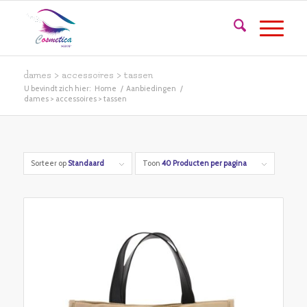
dames > accessoires > tassen
U bevindt zich hier:
Home
/
Aanbiedingen
/
dames > accessoires > tassen
Sorteer op
Standaard
Toon
40 Producten per pagina