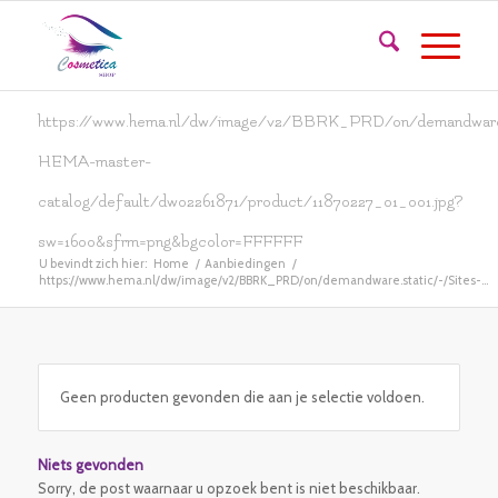
https://www.hema.nl/dw/image/v2/BBRK_PRD/on/demandware.
HEMA-master-
catalog/default/dw02261871/product/11870227_01_001.jpg?
sw=1600&sfrm=png&bgcolor=FFFFFF
U bevindt zich hier:
Home
/
Aanbiedingen
/
https://www.hema.nl/dw/image/v2/BBRK_PRD/on/demandware.static/-/Sites-...
Geen producten gevonden die aan je selectie voldoen.
Niets gevonden
Sorry, de post waarnaar u opzoek bent is niet beschikbaar.