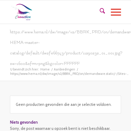
https://www.hema.nl/dw/image/v2/BBRK_PRD/on/demandware.
HEMA-master-
catalog/default/dw2fe66743/product/11290232_01_001.jpg?
sw=1600&sfrm=png&bgcolor=FFFFFF
U bevindt zich hier:
Home
/
Aanbiedingen
/
https://www.hema.nl/dw/image/v2/BBRK_PRD/on/demandware.static/-/Sites-...
Geen producten gevonden die aan je selectie voldoen.
Niets gevonden
Sorry, de post waarnaar u opzoek bent is niet beschikbaar.