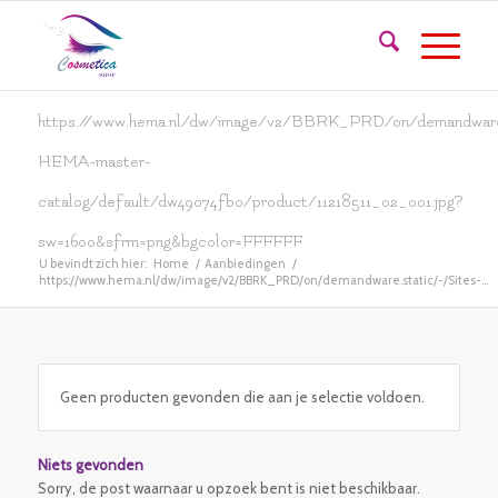
https://www.hema.nl/dw/image/v2/BBRK_PRD/on/demandware.
HEMA-master-
catalog/default/dw49074fb0/product/11218511_02_001.jpg?
sw=1600&sfrm=png&bgcolor=FFFFFF
U bevindt zich hier:
Home
/
Aanbiedingen
/
https://www.hema.nl/dw/image/v2/BBRK_PRD/on/demandware.static/-/Sites-...
Geen producten gevonden die aan je selectie voldoen.
Niets gevonden
Sorry, de post waarnaar u opzoek bent is niet beschikbaar.