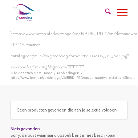
https://www.hema.nl/dw/image/v2/BBRK_PRD/on/demandware.
HEMA-master-
catalog/default/dw50a960c3/product/11210224_01_004.jpg?
sw=1600&sfrm=png&bgcolor=FFFFFF
U bevindt zich hier:
Home
/
Aanbiedingen
/
https://www.hema.nl/dw/image/v2/BBRK_PRD/on/demandware.static/-/Sites-...
Geen producten gevonden die aan je selectie voldoen.
Niets gevonden
Sorry, de post waarnaar u opzoek bent is niet beschikbaar.