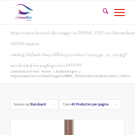
https://www.hema.nl/dw/image/v2/BBRK_PRD/on/demandware.
HEMA-master-
catalog/default/dw5cd8b603/product/11210592_01_010.jpg?
sw=1600&sfrm=png&bgcolor=FFFFFF
U bevindt zich hier:
Home
/
Aanbiedingen
/
https://www.hema.nl/dw/image/v2/BBRK_PRD/on/demandware.static/-/Sites-...
Sorteer op
Standaard
Toon
40 Producten per pagina