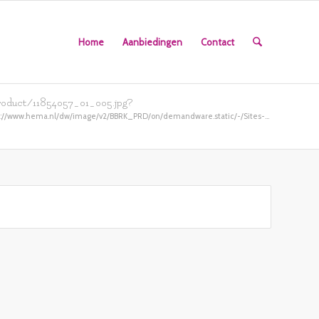
Home
Aanbiedingen
Contact
oduct/11854057_01_005.jpg?
s://www.hema.nl/dw/image/v2/BBRK_PRD/on/demandware.static/-/Sites-...