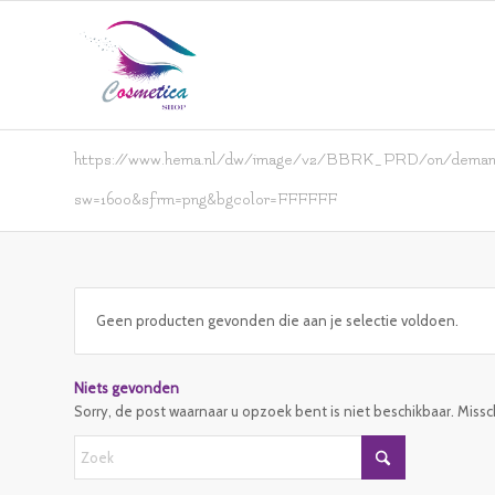
https://www.hema.nl/dw/image/v2/BBRK_PRD/on/demandw
sw=1600&sfrm=png&bgcolor=FFFFFF
Geen producten gevonden die aan je selectie voldoen.
Niets gevonden
Sorry, de post waarnaar u opzoek bent is niet beschikbaar. Miss