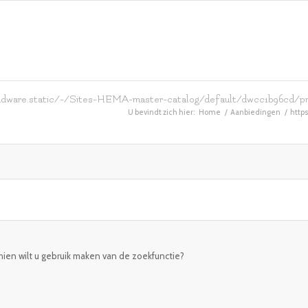
are.static/-/Sites-HEMA-master-catalog/default/dwcc1b96cd/pr
U bevindt zich hier:
Home
/
Aanbiedingen
/
http
chien wilt u gebruik maken van de zoekfunctie?