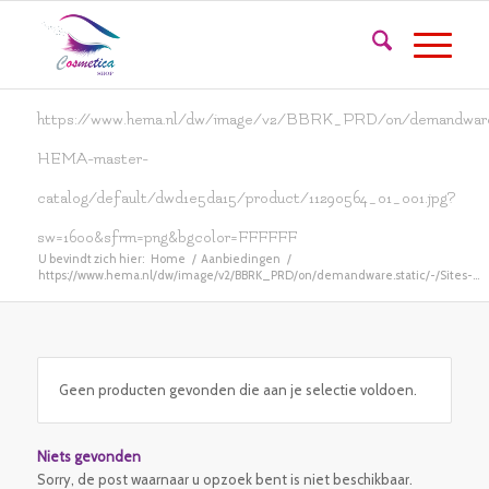
https://www.hema.nl/dw/image/v2/BBRK_PRD/on/demandware.
HEMA-master-
catalog/default/dwd1e5da15/product/11290564_01_001.jpg?
sw=1600&sfrm=png&bgcolor=FFFFFF
U bevindt zich hier:
Home
/
Aanbiedingen
/
https://www.hema.nl/dw/image/v2/BBRK_PRD/on/demandware.static/-/Sites-...
Geen producten gevonden die aan je selectie voldoen.
Niets gevonden
Sorry, de post waarnaar u opzoek bent is niet beschikbaar.