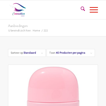
Aanbiedingen
U bevindt zich hier:
Home
/
222
Sorteer op
Standaard
Toon
40 Producten per pagina