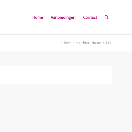
Home
Aanbiedingen
Contact
U bevindt zich hier:
Home
/
5.59