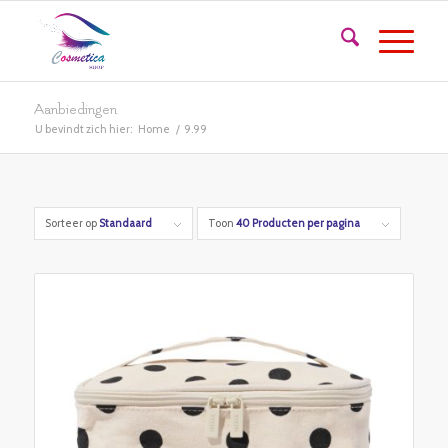
Aanbiedingen
U bevindt zich hier:
Home
/
9.99
Sorteer op
Standaard
Toon
40 Producten per pagina