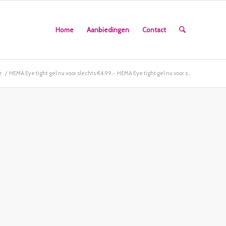
Home
Aanbiedingen
Contact
e
/
HEMA Eye tight gel nu voor slechts €4.99,-. HEMA Eye tight gel nu voor s...