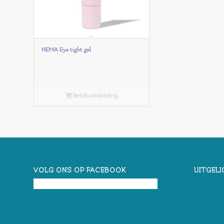
HEMA Eye tight gel
Bekijk aanbieding
VOLG ONS OP FACEBOOK
UITGELI