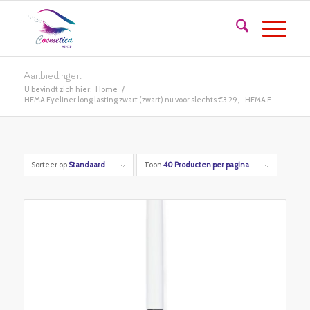
Aanbiedingen
U bevindt zich hier:
Home
/
HEMA Eyeliner long lasting zwart (zwart) nu voor slechts €3.29,-. HEMA E...
Sorteer op
Standaard
Toon
40 Producten per pagina