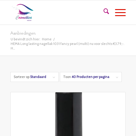
Aanbiedingen
U bevindt zich hier:
Home
/
HEMA Long lasting nagellak 1031 fancy pearl (multi) nu voor slechts €3.79,-.
H...
Sorteer op
Standaard
Toon
40 Producten per pagina