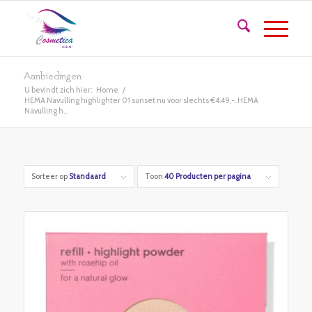
Aanbiedingen
U bevindt zich hier:
Home
/
HEMA Navulling highlighter 01 sunset nu voor slechts €4.49,-. HEMA
Navulling h...
Sorteer op
Standaard
Toon
40 Producten per pagina