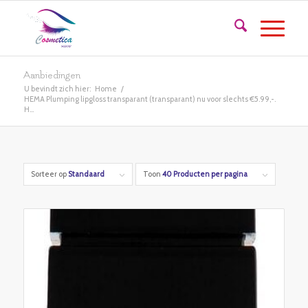
Aanbiedingen
U bevindt zich hier:
Home
/
HEMA Plumping lipgloss transparant (transparant) nu voor slechts €5.99,-.
H...
Sorteer op
Standaard
Toon
40 Producten per pagina