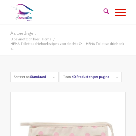
Aanbiedingen
U bevindt zich hier:
Home
/
HEMA Toilettas driehoek stip nu voor slechts €4,-. HEMA Toilettas driehoek
s...
Sorteer op
Standaard
Toon
40 Producten per pagina