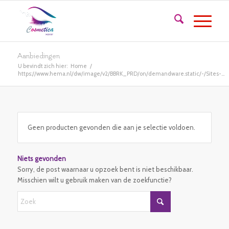
Aanbiedingen
U bevindt zich hier:
Home
/
https://www.hema.nl/dw/image/v2/BBRK_PRD/on/demandware.static/-/Sites-...
Geen producten gevonden die aan je selectie voldoen.
Niets gevonden
Sorry, de post waarnaar u opzoek bent is niet beschikbaar.
Misschien wilt u gebruik maken van de zoekfunctie?