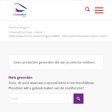
Aanbiedingen
U bevindt zich hier:
Home
/
https://www.hema.nl/dw/image/v2/BBRK_PRD/on/demandware.static/-/Sites-...
Geen producten gevonden die aan je selectie voldoen.
Niets gevonden
Sorry, de post waarnaar u opzoek bent is niet beschikbaar.
Misschien wilt u gebruik maken van de zoekfunctie?