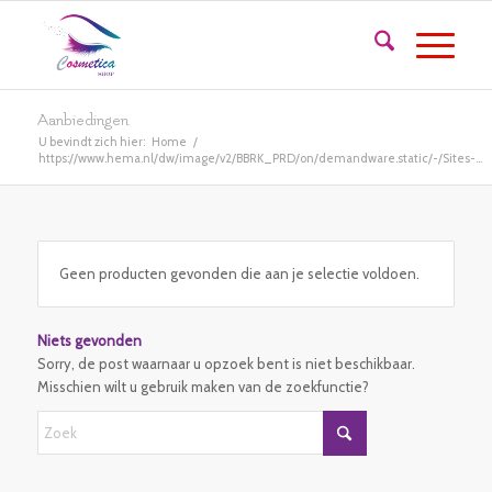
Aanbiedingen
U bevindt zich hier:
Home
/
https://www.hema.nl/dw/image/v2/BBRK_PRD/on/demandware.static/-/Sites-...
Geen producten gevonden die aan je selectie voldoen.
Niets gevonden
Sorry, de post waarnaar u opzoek bent is niet beschikbaar.
Misschien wilt u gebruik maken van de zoekfunctie?