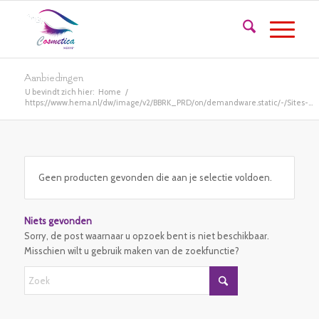
Aanbiedingen
U bevindt zich hier:
Home
/
https://www.hema.nl/dw/image/v2/BBRK_PRD/on/demandware.static/-/Sites-...
Geen producten gevonden die aan je selectie voldoen.
Niets gevonden
Sorry, de post waarnaar u opzoek bent is niet beschikbaar.
Misschien wilt u gebruik maken van de zoekfunctie?