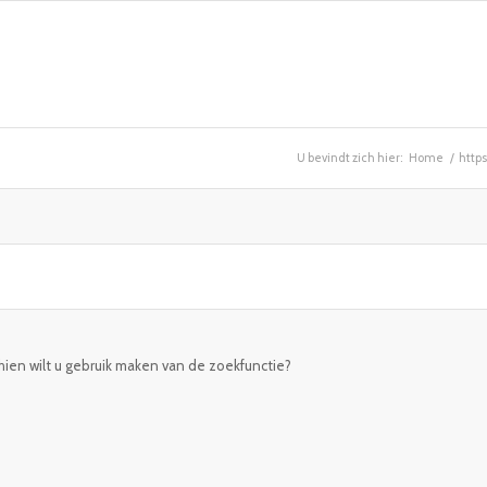
U bevindt zich hier:
Home
/
http
chien wilt u gebruik maken van de zoekfunctie?