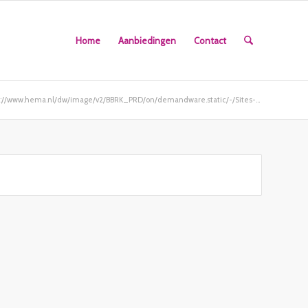
Home
Aanbiedingen
Contact
s://www.hema.nl/dw/image/v2/BBRK_PRD/on/demandware.static/-/Sites-...