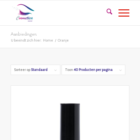
Aanbiedingen
U bevindt zich hier:
Home
/
Oranje
Sorteer op
Standaard
Toon
40 Producten per pagina