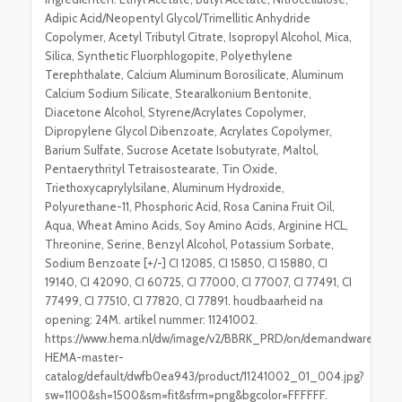
Adipic Acid/Neopentyl Glycol/Trimellitic Anhydride
Copolymer, Acetyl Tributyl Citrate, Isopropyl Alcohol, Mica,
Silica, Synthetic Fluorphlogopite, Polyethylene
Terephthalate, Calcium Aluminum Borosilicate, Aluminum
Calcium Sodium Silicate, Stearalkonium Bentonite,
Diacetone Alcohol, Styrene/Acrylates Copolymer,
Dipropylene Glycol Dibenzoate, Acrylates Copolymer,
Barium Sulfate, Sucrose Acetate Isobutyrate, Maltol,
Pentaerythrityl Tetraisostearate, Tin Oxide,
Triethoxycaprylylsilane, Aluminum Hydroxide,
Polyurethane-11, Phosphoric Acid, Rosa Canina Fruit Oil,
Aqua, Wheat Amino Acids, Soy Amino Acids, Arginine HCL,
Threonine, Serine, Benzyl Alcohol, Potassium Sorbate,
Sodium Benzoate [+/-] CI 12085, CI 15850, CI 15880, CI
19140, CI 42090, CI 60725, CI 77000, CI 77007, CI 77491, CI
77499, CI 77510, CI 77820, CI 77891. houdbaarheid na
opening: 24M. artikel nummer: 11241002.
https://www.hema.nl/dw/image/v2/BBRK_PRD/on/demandware.static
HEMA-master-
catalog/default/dwfb0ea943/product/11241002_01_004.jpg?
sw=1100&sh=1500&sm=fit&sfrm=png&bgcolor=FFFFFF.