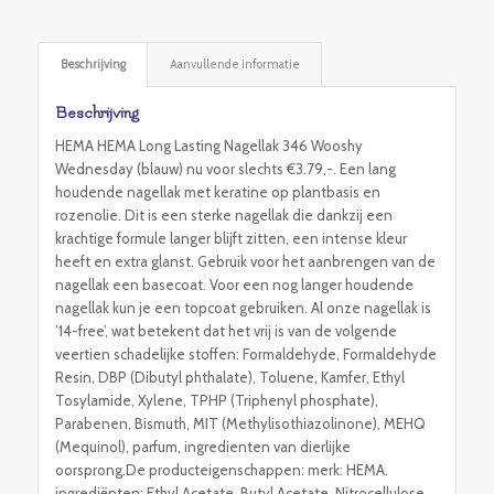
Beschrijving
Aanvullende informatie
Beschrijving
HEMA HEMA Long Lasting Nagellak 346 Wooshy
Wednesday (blauw) nu voor slechts €3.79,-. Een lang
houdende nagellak met keratine op plantbasis en
rozenolie. Dit is een sterke nagellak die dankzij een
krachtige formule langer blijft zitten, een intense kleur
heeft en extra glanst. Gebruik voor het aanbrengen van de
nagellak een basecoat. Voor een nog langer houdende
nagellak kun je een topcoat gebruiken. Al onze nagellak is
’14-free’, wat betekent dat het vrij is van de volgende
veertien schadelijke stoffen: Formaldehyde, Formaldehyde
Resin, DBP (Dibutyl phthalate), Toluene, Kamfer, Ethyl
Tosylamide, Xylene, TPHP (Triphenyl phosphate),
Parabenen, Bismuth, MIT (Methylisothiazolinone), MEHQ
(Mequinol), parfum, ingredienten van dierlijke
oorsprong.De producteigenschappen: merk: HEMA.
ingrediënten: Ethyl Acetate, Butyl Acetate, Nitrocellulose,