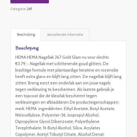
Categorie:
247
Beschrijving
Aanvullende informatie
Beschrijving
HEMA HEMA Nagellak 267 Gold Glam nu voor slechts
€3.79,-. Nagellak met schitterende goud glitters. De
krachtige formule met plantaardige keratine en rozenolie
heeft extra glans en blijft lang zitten. De nagellak blijft lang
zitten. Breng eerst een onderlak aan om jouw nagels
tegen verkleuring te beschermen. Als laatste gebruik je
een topcoat die de kleurlak beschermt tegen
verkleuringen en afbladderen De producteigenschappen:
merk: HEMA. ingrediënten: Ethyl Acetate, Butyl Acetate,
Nitrocellulose, Polyester-36, Isopropyl Alcohol,
Dipropylene Glycol Dibenzoate, Polyethylene
Terephthalate, N-Butyl Alcohol, Silica, Acrylates
Copolymer, Acetyl Tributyl Citrate, Alcohol Denat,