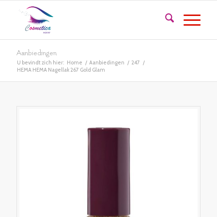
Aanbiedingen
U bevindt zich hier:
Home
/
Aanbiedingen
/
247
/
HEMA HEMA Nagellak 267 Gold Glam