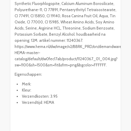
Synthetic Fluorphlogopite, Calcium Aluminum Borosilicate,
Polyurethane-11, CI 77891, Pentaerythrityl Tetraisostearate,
CI 77491, CI 15850, CI 19140, Rosa Canina Fruit Oil, Aqua, Tin
Oxide, CI 77000, CI 15985, Wheat Amino Acids, Soy Amino
Acids, Serine, Arginine HCL, Threonine, Sodium Benzoate,
Potassium Sorbate, Benzyl Alcohol. houdbaarheid na
opening: 12M. artikel nummer: 11240367.
https://www.hema.nl/dw/image/v2/BBRK_PRD/on/demandware.static
HEMA-master-
catalog/default/dw0fec17ab/product/11240367_01_004.jpg?
sw=1100&sh=1500&sm=fit&sfrm=png&bgcolor=FFFFFF.
Eigenschappen:
Merk:
Kleur:
Verzendkosten: 3.95
Verzendtijd: HEMA