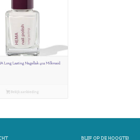
Long Lasting Nagellak 402 Milkmaid
Bekijk aanbieding
CHT
BLIJF OP DE HOOGTE!