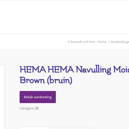
U bevindt zich hier:
Home
/
Aanbieding
HEMA HEMA Navulling Moist
Brown (bruin)
Bekijk aanbieding
Categorie:
25