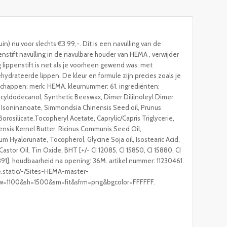
n) nu voor slechts €3.99,-. Dit is een navulling van de
penstift navulling in de navulbare houder van HEMA , verwijder
 lippenstift is net als je voorheen gewend was: met
drateerde lippen. De kleur en formule zijn precies zoals je
schappen: merk: HEMA. kleurnummer: 61. ingrediënten:
, Ocyldodecanol, Synthetic Beeswax, Dimer Dililnoleyl Dimer
nyl Isoninanoate, Simmondsia Chinensis Seed oil, Prunus
Borosilicate.Tocopheryl Acetate, Caprylic/Capris Triglycerie,
ensis Kernel Butter, Ricinus Communis Seed Oil,
Hyalorunate, Tocopherol, Glycine Soja oil, Isostearic Acid,
astor Oil, Tin Oxide, BHT [+/- CI 12085, CI 15850, CI 15880, CI
7891]. houdbaarheid na opening: 36M. artikel nummer: 11230461.
static/-/Sites-HEMA-master-
sw=1100&sh=1500&sm=fit&sfrm=png&bgcolor=FFFFFF.