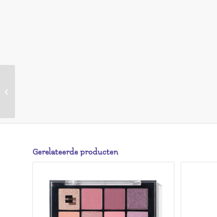
HEMA HEMA Navulling Moisturising
Lipstick 53 Rose Kisses – Creamy (ro...
Gerelateerde producten