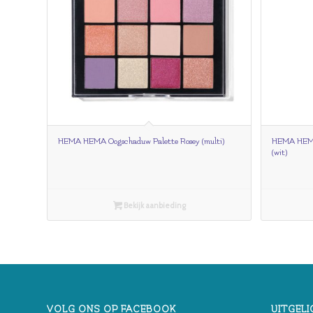
HEMA HEMA Oogschaduw Palette Rosey (multi)
HEMA HEMA 
(wit)
Bekijk aanbieding
VOLG ONS OP FACEBOOK
UITGELI