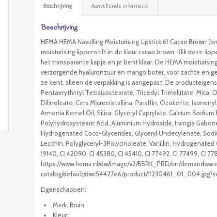
Beschrijving
Aanvullende informatie
Beschrijving
HEMA HEMA Navulling Moisturising Lipstick 61 Cacao Brown (brui
moisturising lippenstift in de kleur cacao brown. Klik deze lip
het transparante kapje en je bent klaar. De HEMA moisturising
verzorgende hyaluronzuur en mango boter, voor zachte en gehy
ze kent, alleen de verpakking is aangepast. De producteigen
Pentaerythrityl Tetraisostearate, Tricedyl Trimellitate, Mica
Dilinoleate, Cera Microcristallina, Paraffin, Ozokerite, Isono
Armenia Kernel Oil, Silica, Glyceryl Caprylate, Calcium Sodium 
Polyhydroxystearic Acid, Aluminium Hydroxide, Irvingia Gabon
Hydrogenated Coco-Glycerides, Glyceryl Undecylenate, Sodium 
Lecithin, Polyglyceryl-3Polycinoleate, Vanillin, Hydrogenated C
19140, CI 42090, CI 45380, CI 45410, CI 77492, CI 77499, CI 7
https://www.hema.nl/dw/image/v2/BBRK_PRD/on/demandware.
catalog/default/dwc54427e6/product/11230461_01_004.jpg?
Eigenschappen:
Merk: Bruin
Kleur: