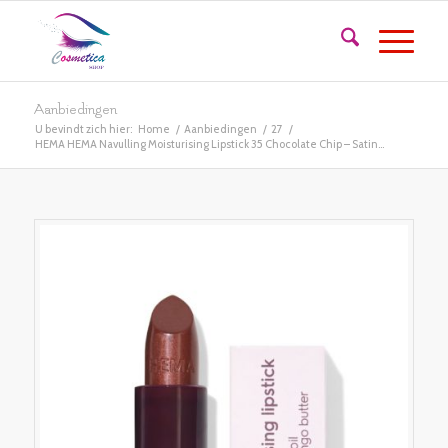
Aanbiedingen
U bevindt zich hier:
Home
/
Aanbiedingen
/
27
/
HEMA HEMA Navulling Moisturising Lipstick 35 Chocolate Chip – Satin...