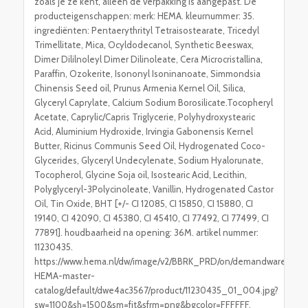
zoals je ze kent, alleen de verpakking is aangepast. De
producteigenschappen: merk: HEMA. kleurnummer: 35.
ingrediënten: Pentaerythrityl Tetraisostearate, Tricedyl
Trimellitate, Mica, Ocyldodecanol, Synthetic Beeswax,
Dimer Dililnoleyl Dimer Dilinoleate, Cera Microcristallina,
Paraffin, Ozokerite, Isononyl Isoninanoate, Simmondsia
Chinensis Seed oil, Prunus Armenia Kernel Oil, Silica,
Glyceryl Caprylate, Calcium Sodium Borosilicate.Tocopheryl
Acetate, Caprylic/Capris Triglycerie, Polyhydroxystearic
Acid, Aluminium Hydroxide, Irvingia Gabonensis Kernel
Butter, Ricinus Communis Seed Oil, Hydrogenated Coco-
Glycerides, Glyceryl Undecylenate, Sodium Hyalorunate,
Tocopherol, Glycine Soja oil, Isostearic Acid, Lecithin,
Polyglyceryl-3Polycinoleate, Vanillin, Hydrogenated Castor
Oil, Tin Oxide, BHT [+/- CI 12085, CI 15850, CI 15880, CI
19140, CI 42090, CI 45380, CI 45410, CI 77492, CI 77499, CI
77891]. houdbaarheid na opening: 36M. artikel nummer:
11230435.
https://www.hema.nl/dw/image/v2/BBRK_PRD/on/demandware.static
HEMA-master-
catalog/default/dwe4ac3567/product/11230435_01_004.jpg?
sw=1100&sh=1500&sm=fit&sfrm=png&bgcolor=FFFFFF.