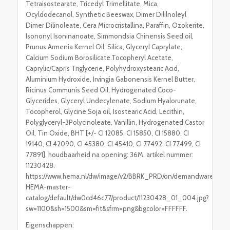
Tetraisostearate, Tricedyl Trimellitate, Mica,
Ocyldodecanol, Synthetic Beeswax, Dimer Dililnoleyl
Dimer Dilinoleate, Cera Microcristallina, Paraffin, Ozokerite,
Isononyl Isoninanoate, Simmondsia Chinensis Seed oil,
Prunus Armenia Kernel Oil, Silica, Glyceryl Caprylate,
Calcium Sodium Borosilicate.Tocopheryl Acetate,
Caprylic/Capris Triglycerie, Polyhydroxystearic Acid,
Aluminium Hydroxide, Irvingia Gabonensis Kernel Butter,
Ricinus Communis Seed Oil, Hydrogenated Coco-
Glycerides, Glyceryl Undecylenate, Sodium Hyalorunate,
Tocopherol, Glycine Soja oil, Isostearic Acid, Lecithin,
Polyglyceryl-3Polycinoleate, Vanillin, Hydrogenated Castor
Oil, Tin Oxide, BHT [+/- CI 12085, CI 15850, CI 15880, CI
19140, CI 42090, CI 45380, CI 45410, CI 77492, CI 77499, CI
77891]. houdbaarheid na opening: 36M. artikel nummer:
11230428.
https://www.hema.nl/dw/image/v2/BBRK_PRD/on/demandware.static
HEMA-master-
catalog/default/dw0cd46c77/product/11230428_01_004.jpg?
sw=1100&sh=1500&sm=fit&sfrm=png&bgcolor=FFFFFF.
Eigenschappen: