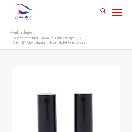
Aanbiedingen
U bevindt zich hier:
Home
/
Aanbiedingen
/
71
/
HEMA HEMA Long Lasting Nagellak Set Paars 2-delig