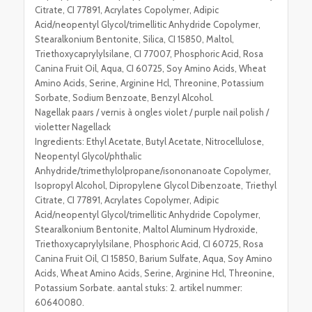
Citrate, CI 77891, Acrylates Copolymer, Adipic
Acid/neopentyl Glycol/trimellitic Anhydride Copolymer,
Stearalkonium Bentonite, Silica, CI 15850, Maltol,
Triethoxycaprylylsilane, CI 77007, Phosphoric Acid, Rosa
Canina Fruit Oil, Aqua, CI 60725, Soy Amino Acids, Wheat
Amino Acids, Serine, Arginine Hcl, Threonine, Potassium
Sorbate, Sodium Benzoate, Benzyl Alcohol.
Nagellak paars / vernis à ongles violet / purple nail polish /
violetter Nagellack
Ingredients: Ethyl Acetate, Butyl Acetate, Nitrocellulose,
Neopentyl Glycol/phthalic
Anhydride/trimethylolpropane/isononanoate Copolymer,
Isopropyl Alcohol, Dipropylene Glycol Dibenzoate, Triethyl
Citrate, CI 77891, Acrylates Copolymer, Adipic
Acid/neopentyl Glycol/trimellitic Anhydride Copolymer,
Stearalkonium Bentonite, Maltol Aluminum Hydroxide,
Triethoxycaprylylsilane, Phosphoric Acid, CI 60725, Rosa
Canina Fruit Oil, CI 15850, Barium Sulfate, Aqua, Soy Amino
Acids, Wheat Amino Acids, Serine, Arginine Hcl, Threonine,
Potassium Sorbate. aantal stuks: 2. artikel nummer:
60640080.