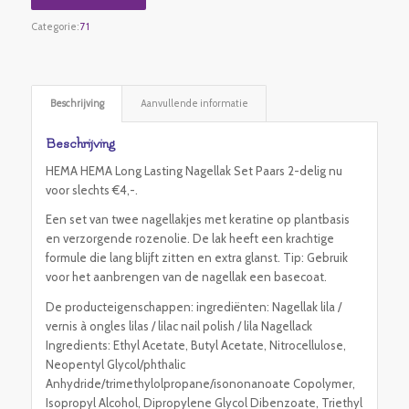
Categorie:
71
Beschrijving
Aanvullende informatie
Beschrijving
HEMA HEMA Long Lasting Nagellak Set Paars 2-delig nu
voor slechts €4,-.
Een set van twee nagellakjes met keratine op plantbasis
en verzorgende rozenolie. De lak heeft een krachtige
formule die lang blijft zitten en extra glanst. Tip: Gebruik
voor het aanbrengen van de nagellak een basecoat.
De producteigenschappen: ingrediënten: Nagellak lila /
vernis à ongles lilas / lilac nail polish / lila Nagellack
Ingredients: Ethyl Acetate, Butyl Acetate, Nitrocellulose,
Neopentyl Glycol/phthalic
Anhydride/trimethylolpropane/isononanoate Copolymer,
Isopropyl Alcohol, Dipropylene Glycol Dibenzoate, Triethyl