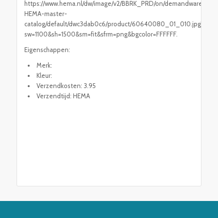
https://www.hema.nl/dw/image/v2/BBRK_PRD/on/demandware.static
HEMA-master-
catalog/default/dwc3dab0c6/product/60640080_01_010.jpg?
sw=1100&sh=1500&sm=fit&sfrm=png&bgcolor=FFFFFF.
Eigenschappen:
Merk:
Kleur:
Verzendkosten: 3.95
Verzendtijd: HEMA