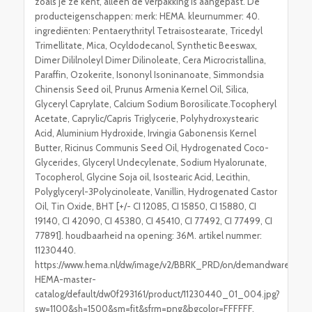
zoals je ze kent, alleen de verpakking is aangepast. De
producteigenschappen: merk: HEMA. kleurnummer: 40.
ingrediënten: Pentaerythrityl Tetraisostearate, Tricedyl
Trimellitate, Mica, Ocyldodecanol, Synthetic Beeswax,
Dimer Dililnoleyl Dimer Dilinoleate, Cera Microcristallina,
Paraffin, Ozokerite, Isononyl Isoninanoate, Simmondsia
Chinensis Seed oil, Prunus Armenia Kernel Oil, Silica,
Glyceryl Caprylate, Calcium Sodium Borosilicate.Tocopheryl
Acetate, Caprylic/Capris Triglycerie, Polyhydroxystearic
Acid, Aluminium Hydroxide, Irvingia Gabonensis Kernel
Butter, Ricinus Communis Seed Oil, Hydrogenated Coco-
Glycerides, Glyceryl Undecylenate, Sodium Hyalorunate,
Tocopherol, Glycine Soja oil, Isostearic Acid, Lecithin,
Polyglyceryl-3Polycinoleate, Vanillin, Hydrogenated Castor
Oil, Tin Oxide, BHT [+/- CI 12085, CI 15850, CI 15880, CI
19140, CI 42090, CI 45380, CI 45410, CI 77492, CI 77499, CI
77891]. houdbaarheid na opening: 36M. artikel nummer:
11230440.
https://www.hema.nl/dw/image/v2/BBRK_PRD/on/demandware.static
HEMA-master-
catalog/default/dw0f293161/product/11230440_01_004.jpg?
sw=1100&sh=1500&sm=fit&sfrm=png&bgcolor=FFFFFF.