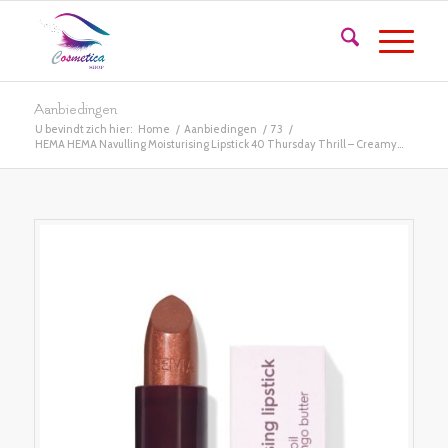
Aanbiedingen
U bevindt zich hier:
Home
/
Aanbiedingen
/
73
/
HEMA HEMA Navulling Moisturising Lipstick 40 Thursday Thrill – Creamy...