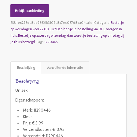
Bekijk aanbieding
SKU:
e6256dc8ea96621b3102c8a7ec067d8aa04ca1e1
Categorie:
Bestel je
op werkdagen voor 22.00 uur? Dan heb je je bestelling via DHL morgen in
huis. Bestel je op zaterdag of zondag, dan wordt je bestelling op dinsdag bij
je thuis bezorgd.
Tag:
11290446
Beschrijving
Aanvullende informatie
Beschrijving
Unisex.
Eigenschappen:
Merk: 11290446
Kleur:
Prijs: € 5.99
Verzendkosten: € 3.95
Verzendtijd: 11290446