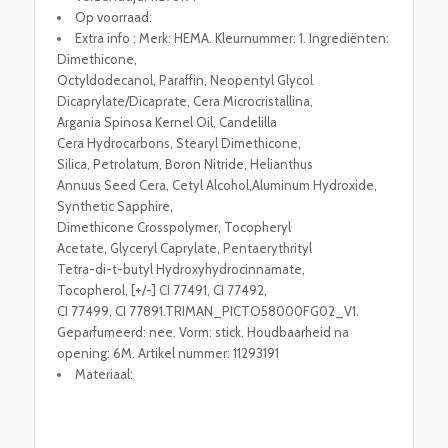
Op voorraad:
Extra info : Merk: HEMA. Kleurnummer: 1. Ingrediënten:
Dimethicone,
Octyldodecanol, Paraffin, Neopentyl Glycol
Dicaprylate/Dicaprate, Cera Microcristallina,
Argania Spinosa Kernel Oil, Candelilla
Cera Hydrocarbons, Stearyl Dimethicone,
Silica, Petrolatum, Boron Nitride, Helianthus
Annuus Seed Cera, Cetyl Alcohol,Aluminum Hydroxide,
Synthetic Sapphire,
Dimethicone Crosspolymer, Tocopheryl
Acetate, Glyceryl Caprylate, Pentaerythrityl
Tetra-di-t-butyl Hydroxyhydrocinnamate,
Tocopherol, [+/-] CI 77491, CI 77492,
CI 77499, CI 77891.TRIMAN_PICTO58000FG02_V1.
Geparfumeerd: nee. Vorm: stick. Houdbaarheid na
opening: 6M. Artikel nummer: 11293191
Materiaal: