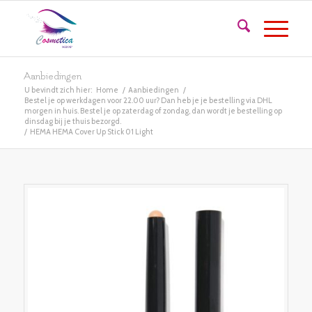
Aanbiedingen
U bevindt zich hier:
Home
/
Aanbiedingen
/
Bestel je op werkdagen voor 22.00 uur? Dan heb je je bestelling via DHL
morgen in huis. Bestel je op zaterdag of zondag, dan wordt je bestelling op
dinsdag bij je thuis bezorgd.
/
HEMA HEMA Cover Up Stick 01 Light