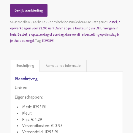
Bekijk aanbieding
SKU:
21e2fb3794a7b53d99be79bcb6be3986edca433c
Categorie:
Bestel je
op werkdagen voor 22.00 uur? Dan heb je je bestelling via DHL morgen in
huis. Bestel je op zaterdag of zondag, dan wordt je bestelling op dinsdag bij
je thuis bezorgd.
Tag:
11293191
Beschrijving
Aanvullende informatie
Beschrijving
Unisex.
Eigenschappen:
Merk: 11293191
Kleur:
Prijs: € 4.29
Verzendkosten: € 3.95
Verzendtijd: 11293191