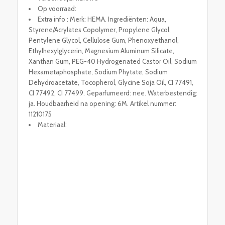
Op voorraad:
Extra info : Merk: HEMA. Ingrediënten: Aqua,
Styrene/Acrylates Copolymer, Propylene Glycol,
Pentylene Glycol, Cellulose Gum, Phenoxyethanol,
Ethylhexylglycerin, Magnesium Aluminum Silicate,
Xanthan Gum, PEG-40 Hydrogenated Castor Oil, Sodium
Hexametaphosphate, Sodium Phytate, Sodium
Dehydroacetate, Tocopherol, Glycine Soja Oil, CI 77491,
CI 77492, CI 77499. Geparfumeerd: nee. Waterbestendig:
ja. Houdbaarheid na opening: 6M. Artikel nummer:
11210175
Materiaal: