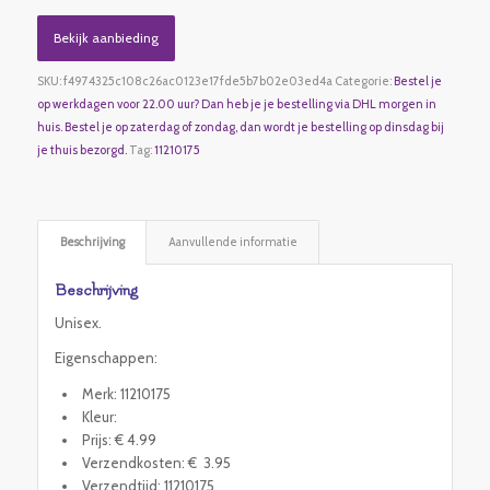
Bekijk aanbieding
SKU:
f4974325c108c26ac0123e17fde5b7b02e03ed4a
Categorie:
Bestel je
op werkdagen voor 22.00 uur? Dan heb je je bestelling via DHL morgen in
huis. Bestel je op zaterdag of zondag, dan wordt je bestelling op dinsdag bij
je thuis bezorgd.
Tag:
11210175
Beschrijving
Aanvullende informatie
Beschrijving
Unisex.
Eigenschappen:
Merk: 11210175
Kleur:
Prijs: € 4.99
Verzendkosten: € 3.95
Verzendtijd: 11210175