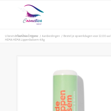
Aanbiedingen
U bevindt zich hier:
Home
/
Aanbiedingen
/
Bestel je op werkdagen voor 22.00 uur? 
HEMA HEMA Lippenbalsem 4.8g