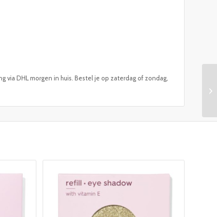
ng via DHL morgen in huis. Bestel je op zaterdag of zondag,
HE
fa