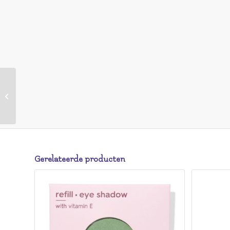
HEMA Perfect skin
foundation 13 warm
cocoa (donkerbruin)
Gerelateerde producten