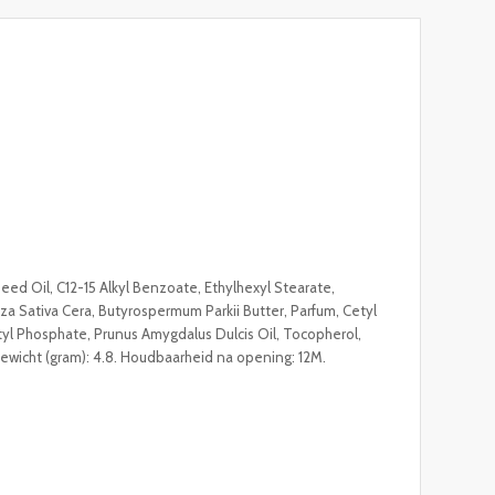
eed Oil, C12-15 Alkyl Benzoate, Ethylhexyl Stearate,
a Sativa Cera, Butyrospermum Parkii Butter, Parfum, Cetyl
etyl Phosphate, Prunus Amygdalus Dulcis Oil, Tocopherol,
Gewicht (gram): 4.8. Houdbaarheid na opening: 12M.