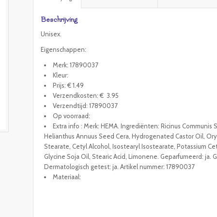
Beschrijving
Unisex.
Eigenschappen:
Merk: 17890037
Kleur:
Prijs: € 1.49
Verzendkosten: € 3.95
Verzendtijd: 17890037
Op voorraad:
Extra info : Merk: HEMA. Ingrediënten: Ricinus Communis S
Helianthus Annuus Seed Cera, Hydrogenated Castor Oil, Oryz
Stearate, Cetyl Alcohol, Isostearyl Isostearate, Potassium C
Glycine Soja Oil, Stearic Acid, Limonene. Geparfumeerd: ja. 
Dermatologisch getest: ja. Artikel nummer: 17890037
Materiaal: