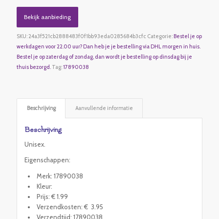
Bekijk aanbieding
SKU:
24a3f521cb2888483f0f1bb93eda0285684b3cfc
Categorie:
Bestel je op
werkdagen voor 22.00 uur? Dan heb je je bestelling via DHL morgen in huis.
Bestel je op zaterdag of zondag, dan wordt je bestelling op dinsdag bij je
thuis bezorgd.
Tag:
17890038
Beschrijving
Aanvullende informatie
Beschrijving
Unisex.
Eigenschappen:
Merk: 17890038
Kleur:
Prijs: € 1.99
Verzendkosten: € 3.95
Verzendtijd: 17890038