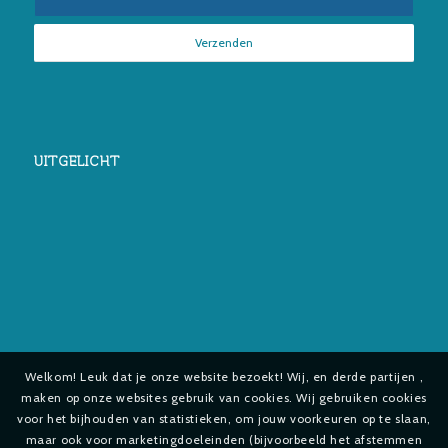
UITGELICHT
Welkom! Leuk dat je onze website bezoekt! Wij, en derde partijen ,
maken op onze websites gebruik van cookies. Wij gebruiken cookies
voor het bijhouden van statistieken, om jouw voorkeuren op te slaan,
maar ook voor marketingdoeleinden (bijvoorbeeld het afstemmen