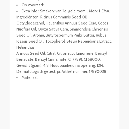
Op voorraad:
Extra info : Smaken: vanille, gele room, . Merk: HEMA.
Ingrediënten: Ricinus Communis Seed Oil,
Octyldodecanol, Helianthus Annuus Seed Cera, Cocos
Nucifera Oil, Oryza Sativa Cera, Simmondsia Chinensis
Seed Oil, Aroma, Butyrospermum Parkii Butter, Rubus
Idaeus Seed Oil, Tocopherol, Stevia Rebaudiana Extract,
Helianthus
Annuus Seed Oil, Citral, Citronellol, Limonene, Benzyl
Benzoate, Benzyl Cinnamate, CI 77891, CI 58000.
Gewicht (gram): 4.8. Houdbaarheid na opening: 12M.
Dermatologisch getest: ja. Artikel nummer: 17890038
Materiaal: