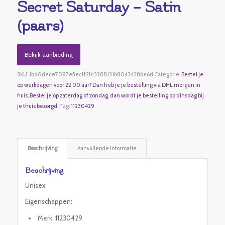
Secret Saturday – Satin
(paars)
Bekijk aanbieding
SKU:
1bd0dece7087e5ecff2fc3288131b8043428be6d
Categorie:
Bestel je
op werkdagen voor 22.00 uur? Dan heb je je bestelling via DHL morgen in
huis. Bestel je op zaterdag of zondag, dan wordt je bestelling op dinsdag bij
je thuis bezorgd.
Tag:
11230429
Beschrijving
Aanvullende informatie
Beschrijving
Unisex.
Eigenschappen:
Merk: 11230429