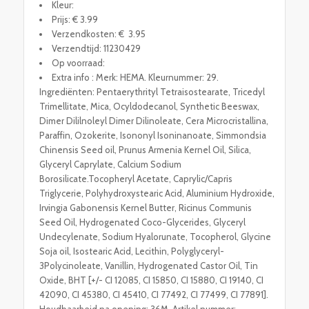
Kleur:
Prijs: € 3.99
Verzendkosten: € 3.95
Verzendtijd: 11230429
Op voorraad:
Extra info : Merk: HEMA. Kleurnummer: 29.
Ingrediënten: Pentaerythrityl Tetraisostearate, Tricedyl
Trimellitate, Mica, Ocyldodecanol, Synthetic Beeswax,
Dimer Dililnoleyl Dimer Dilinoleate, Cera Microcristallina,
Paraffin, Ozokerite, Isononyl Isoninanoate, Simmondsia
Chinensis Seed oil, Prunus Armenia Kernel Oil, Silica,
Glyceryl Caprylate, Calcium Sodium
Borosilicate.Tocopheryl Acetate, Caprylic/Capris
Triglycerie, Polyhydroxystearic Acid, Aluminium Hydroxide,
Irvingia Gabonensis Kernel Butter, Ricinus Communis
Seed Oil, Hydrogenated Coco-Glycerides, Glyceryl
Undecylenate, Sodium Hyalorunate, Tocopherol, Glycine
Soja oil, Isostearic Acid, Lecithin, Polyglyceryl-
3Polycinoleate, Vanillin, Hydrogenated Castor Oil, Tin
Oxide, BHT [+/- CI 12085, CI 15850, CI 15880, CI 19140, CI
42090, CI 45380, CI 45410, CI 77492, CI 77499, CI 77891].
Houdbaarheid na opening: 36M. Artikel nummer: