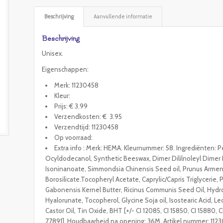
Beschrijving
Aanvullende informatie
Beschrijving
Unisex.
Eigenschappen:
Merk: 11230458
Kleur:
Prijs: € 3.99
Verzendkosten: € 3.95
Verzendtijd: 11230458
Op voorraad:
Extra info : Merk: HEMA. Kleurnummer: 58. Ingrediënten: Pe
Ocyldodecanol, Synthetic Beeswax, Dimer Dililnoleyl Dimer Dil
Isoninanoate, Simmondsia Chinensis Seed oil, Prunus Armenia 
Borosilicate.Tocopheryl Acetate, Caprylic/Capris Triglycerie,
Gabonensis Kernel Butter, Ricinus Communis Seed Oil, Hyd
Hyalorunate, Tocopherol, Glycine Soja oil, Isostearic Acid, L
Castor Oil, Tin Oxide, BHT [+/- CI 12085, CI 15850, CI 15880, 
77891]. Houdbaarheid na opening: 36M. Artikel nummer: 112