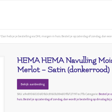
Dan heb je je bestelling via DHL morgen in huis. Bestel je op zaterdag of zondag, dan wordt
HEMA HEMA Navulling Moist
Merlot – Satin (donkerrood)
Bekijk aanbieding
SKU:
a9e8106020d01b3c8160b384d01fb727197ec7fb
Categorie:
Bestel je 
huis. Bestel je op zaterdag of zondag, dan wordt je bestelling op dinsdag bij j