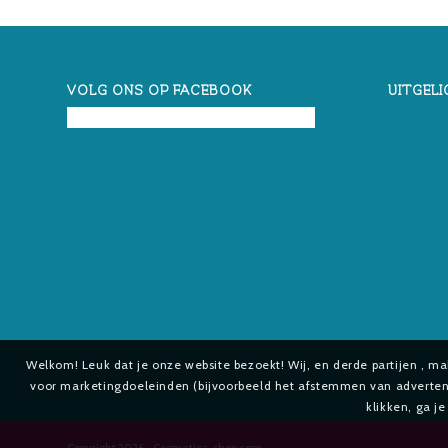
VOLG ONS OP FACEBOOK
UITGELI
Welkom! Leuk dat je onze website bezoekt! Wij, en derde partijen , m
voor marketingdoeleinden (bijvoorbeeld het afstemmen van advertenti
klikken, ga j