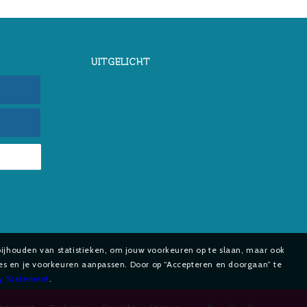
UITGELICHT
bijhouden van statistieken, om jouw voorkeuren op te slaan, maar ook
ies en je voorkeuren aanpassen. Door op “Accepteren en doorgaan” te
cy Statement
.