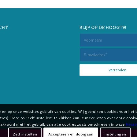
CHT
BLIJF OP DE HOOGTE!
aken op onze websites gebruik van cookies. Wij gebruiken cookies voor het 
es). Door op “Zelf instellen” te klikken kun je meer lezen over onze cook
e akkoord met het gebruik van alle cookies zoals omschreven in onze
Priva
Zelf instellen
Accepteren en doorgaan
Instellingen