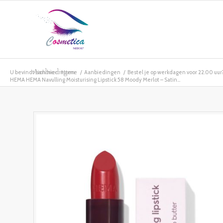
Aanbiedingen
U bevindt zich hier:
Home
/
Aanbiedingen
/
Bestel je op werkdagen voor 22.00 uur? 
HEMA HEMA Navulling Moisturising Lipstick 58 Moody Merlot – Satin...