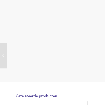
HEMA HEMA Navulling
Moisturising Lipstick 62
Raspberry Pink
(donkerroze)
Gerelateerde producten