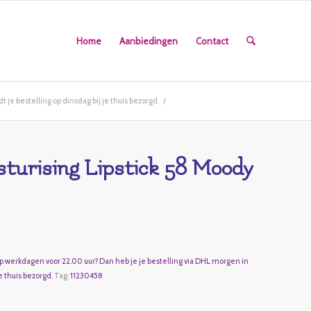
Home
Aanbiedingen
Contact
 je bestelling op dinsdag bij je thuis bezorgd.
/
urising Lipstick 58 Moody
op werkdagen voor 22.00 uur? Dan heb je je bestelling via DHL morgen in
e thuis bezorgd.
Tag:
11230458