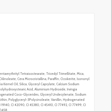
ntaerythrityl Tetraisostearate, Tricedyl Trimellitate, Mica,
inoleate, Cera Microcristallina, Paraffin, Ozokerite, Isononyl
Kernel Oil, Silica, Glyceryl Caprylate, Calcium Sodium
 Polyhydroxystearic Acid, Aluminium Hydroxide, Irvingia
rogenated Coco-Glycerides, Glyceryl Undecylenate, Sodium
ecithin, Polyglyceryl-3Polycinoleate, Vanillin, Hydrogenated
CI 19140, CI 42090, CI 45380, CI 45410, CI 77492, CI 77499, CI
30458