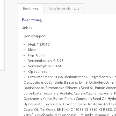
Beschrijving
Aanvullende informatie
Beschrijving
Unisex.
Eigenschappen:
Merk: 11230461
Kleur:
Prijs: € 3.99
Verzendkosten: € 3.95
Verzendtijd: 11230461
Op voorraad:
Extra info : Merk: HEMA. Kleurnummer: 61. Ingrediënten: Pen
Ocyldodecanol, Synthetic Beeswax, Dimer Dililnoleyl Dimer Dil
Isoninanoate, Simmondsia Chinensis Seed oil, Prunus Armenia 
Borosilicate.Tocopheryl Acetate, Caprylic/Capris Triglycerie,
Gabonensis Kernel Butter, Ricinus Communis Seed Oil, Hyd
Hyalorunate, Tocopherol, Glycine Soja oil, Isostearic Acid, L
Castor Oil, Tin Oxide, BHT [+/- CI 12085, CI 15850, CI 15880, 
77891]. Houdbaarheid na opening: 36M. Artikel nummer: 112