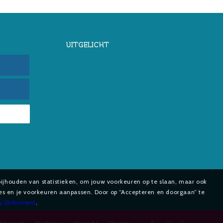
UITGELICHT
bijhouden van statistieken, om jouw voorkeuren op te slaan, maar ook
ies en je voorkeuren aanpassen. Door op “Accepteren en doorgaan” te
cy Statement
.