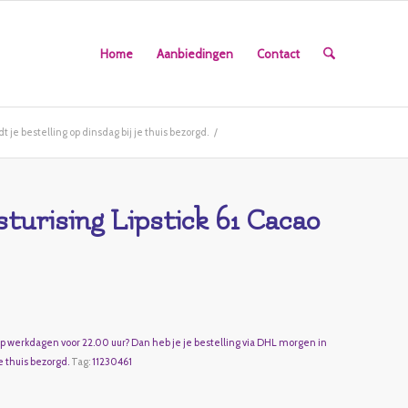
Home
Aanbiedingen
Contact
 je bestelling op dinsdag bij je thuis bezorgd.
/
urising Lipstick 61 Cacao
op werkdagen voor 22.00 uur? Dan heb je je bestelling via DHL morgen in
e thuis bezorgd.
Tag:
11230461