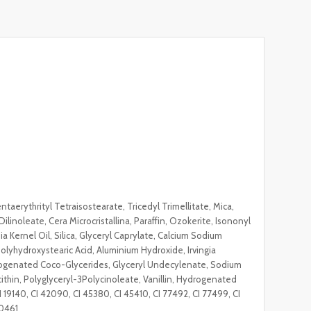
taerythrityl Tetraisostearate, Tricedyl Trimellitate, Mica,
inoleate, Cera Microcristallina, Paraffin, Ozokerite, Isononyl
Kernel Oil, Silica, Glyceryl Caprylate, Calcium Sodium
 Polyhydroxystearic Acid, Aluminium Hydroxide, Irvingia
rogenated Coco-Glycerides, Glyceryl Undecylenate, Sodium
ecithin, Polyglyceryl-3Polycinoleate, Vanillin, Hydrogenated
CI 19140, CI 42090, CI 45380, CI 45410, CI 77492, CI 77499, CI
30461