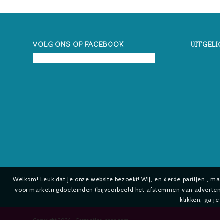
VOLG ONS OP FACEBOOK
UITGELI
Welkom! Leuk dat je onze website bezoekt! Wij, en derde partijen , m
voor marketingdoeleinden (bijvoorbeeld het afstemmen van advertenti
klikken, ga j