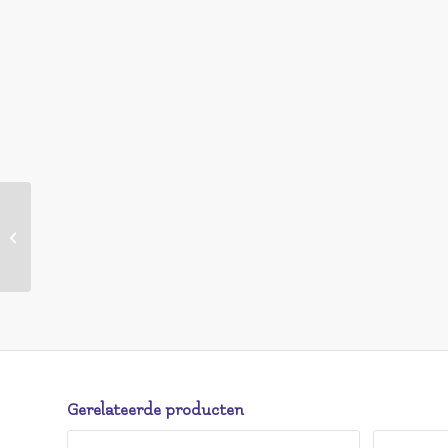
HEMA HEMA Navulling
Moisturising Lipstick 62
Wine Not – Creamy
(rood)
Gerelateerde producten