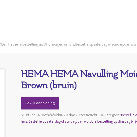
Dan heb je je bestelling via DHL morgen in huis. Bestel je op zaterdag of zondag, dan wordt
HEMA HEMA Navulling Moist
Brown (bruin)
Bekijk aanbieding
SKU:
f9e591786af4f4f0bb87702b4c209ce8c8eb06a6
Categorie:
Bestel je 
huis. Bestel je op zaterdag of zondag, dan wordt je bestelling op dinsdag bij j