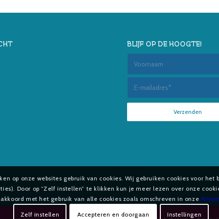
CHT
BLIJF OP DE HOOGTE!
aken op onze websites gebruik van cookies. Wij gebruiken cookies voor het 
es). Door op “Zelf instellen” te klikken kun je meer lezen over onze cook
e akkoord met het gebruik van alle cookies zoals omschreven in onze
Priva
Zelf instellen
Accepteren en doorgaan
Instellingen