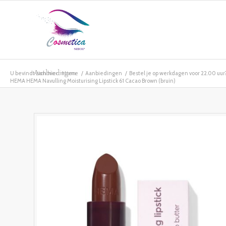
Aanbiedingen
U bevindt zich hier:
Home
/
Aanbiedingen
/
Bestel je op werkdagen voor 22.00 uur? 
HEMA HEMA Navulling Moisturising Lipstick 61 Cacao Brown (bruin)