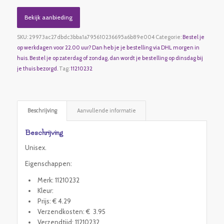
Bekijk aanbieding
SKU:
29973ac27dbdc3bba1a795610236695a6b89e004
Categorie:
Bestel je
op werkdagen voor 22.00 uur? Dan heb je je bestelling via DHL morgen in
huis. Bestel je op zaterdag of zondag, dan wordt je bestelling op dinsdag bij
je thuis bezorgd.
Tag:
11210232
Beschrijving
Aanvullende informatie
Beschrijving
Unisex.
Eigenschappen:
Merk: 11210232
Kleur:
Prijs: € 4.29
Verzendkosten: € 3.95
Verzendtijd: 11210232