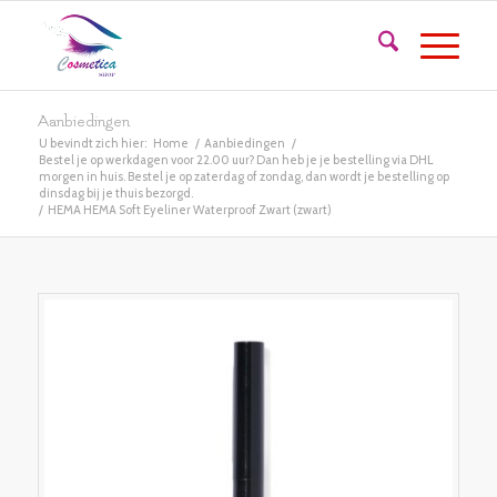
Aanbiedingen
U bevindt zich hier:
Home
/
Aanbiedingen
/
Bestel je op werkdagen voor 22.00 uur? Dan heb je je bestelling via DHL
morgen in huis. Bestel je op zaterdag of zondag, dan wordt je bestelling op
dinsdag bij je thuis bezorgd.
/
HEMA HEMA Soft Eyeliner Waterproof Zwart (zwart)