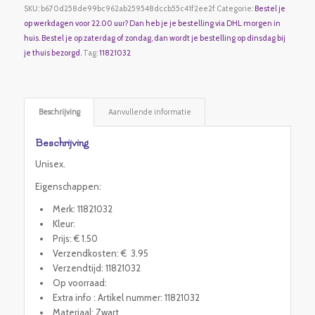
SKU:
b670d258de99bc962ab259548dccb55c41f2ee2f
Categorie:
Bestel je
op werkdagen voor 22.00 uur? Dan heb je je bestelling via DHL morgen in
huis. Bestel je op zaterdag of zondag, dan wordt je bestelling op dinsdag bij
je thuis bezorgd.
Tag:
11821032
Beschrijving
Aanvullende informatie
Beschrijving
Unisex.
Eigenschappen:
Merk: 11821032
Kleur:
Prijs: € 1.50
Verzendkosten: € 3.95
Verzendtijd: 11821032
Op voorraad:
Extra info : Artikel nummer: 11821032
Materiaal: Zwart