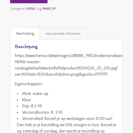
Categorie:
HEMA
Tag:
MAKE UP
Beschrijving
Aanvullende informatie
Beschrijving
https://www.hema.nl/dw/image/v2/BBRK_PRD/on/demandware.static
HEMA-master-
catalog/default/dwc6e8a1fd/product/11201020_01_010.jpg?
sw=1100&sh=1500&sm=fit&sfrm=png&bgcolor=FFFFFF.
Eigenschappen:
Merk: make-up
Kleur:
Prijs: € 5.99
Verzendkosten: € 3.95
Verzendtijd: Bestel je op werkdagen voor 21.00 uur?
Dan heb je je bestelling via DHL morgen in huis. Bestel je
op zaterdag of zondag, dan wordt je bestelling op