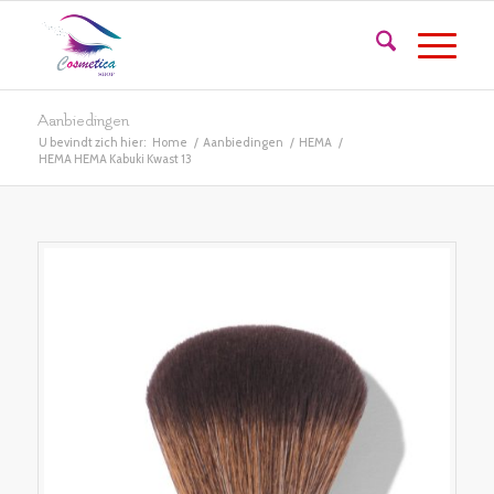
Aanbiedingen
U bevindt zich hier:
Home
/
Aanbiedingen
/
HEMA
/
HEMA HEMA Kabuki Kwast 13