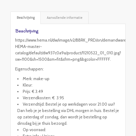
Beschrijving
Aanvullende informatie
Beschrijving
https://www.hema.nl/dw/image/v2/BBRK_PRD/on/demandware.static
HEMA-master-
catalog/default/dw937c0a9a/product/11210522_01_010.jpg?
sw=1100&sh=1500&sm=fit&sfrm=png&bgcolor=FFFFFF.
Eigenschappen:
Merk: make-up
Kleur:
Prijs: € 3.49
Verzendkosten: € 3.95
Verzendtijd: Bestel je op werkdagen voor 21.00 uur?
Dan heb je je bestelling via DHL morgen in huis. Bestel je
op zaterdag of zondag, dan wordt je bestelling op
dinsdag bij je thuis bezorgd.
Op voorraad:
Extra info : Unisex