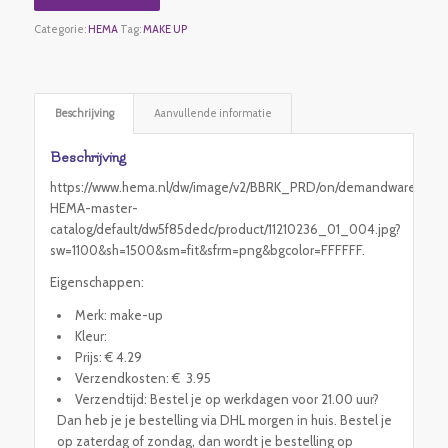
Categorie:
HEMA
Tag:
MAKE UP
Beschrijving
Aanvullende informatie
Beschrijving
https://www.hema.nl/dw/image/v2/BBRK_PRD/on/demandware.static
HEMA-master-
catalog/default/dw5f85dedc/product/11210236_01_004.jpg?
sw=1100&sh=1500&sm=fit&sfrm=png&bgcolor=FFFFFF.
Eigenschappen:
Merk: make-up
Kleur:
Prijs: € 4.29
Verzendkosten: € 3.95
Verzendtijd: Bestel je op werkdagen voor 21.00 uur?
Dan heb je je bestelling via DHL morgen in huis. Bestel je
op zaterdag of zondag, dan wordt je bestelling op