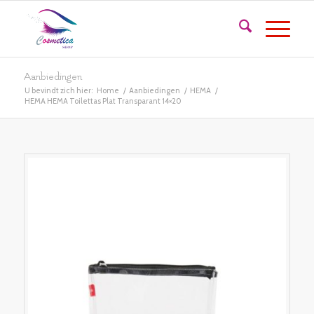
Aanbiedingen
U bevindt zich hier:
Home
/
Aanbiedingen
/
HEMA
/
HEMA HEMA Toilettas Plat Transparant 14×20