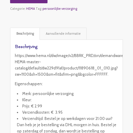
Categorie:
HEMA
Tag:
persoonlijke verzorging
Beschrijving
Aanvullende informatie
Beschrijving
https://www.hema.nl/dw/image/v2/BBRK_PRD/on/demandware.static
HEMA-master-
catalog/default/dw229d91af/product/11890618_01_010.jpg?
sw=1100&sh=1500&sm=fit&sfrm=png&bgcolor=FFFFFF.
Eigenschappen:
Merk: persoonlijke verzorging
Kleur:
Prijs: € 2.99
Verzendkosten: € 3.95
Verzendtijd: Bestel je op werkdagen voor 21.00 uur?
Dan heb je je bestelling via DHL morgen in huis. Bestel je
op zaterdag of zondag, dan wordt je bestelling op