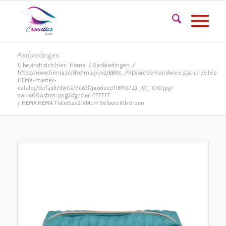
Aanbiedingen
U bevindt zich hier:
Home
/
Aanbiedingen
/
https://www.hema.nl/dw/image/v2/BBRK_PRD/on/demandware.static/-/Sites-
HEMA-master-
catalog/default/dw0a17c65f/product/11890722_01_010.jpg?
sw=1600&sfrm=png&bgcolor=FFFFFF
/
HEMA HEMA Toilettas 21x14cm Velours Rib Groen