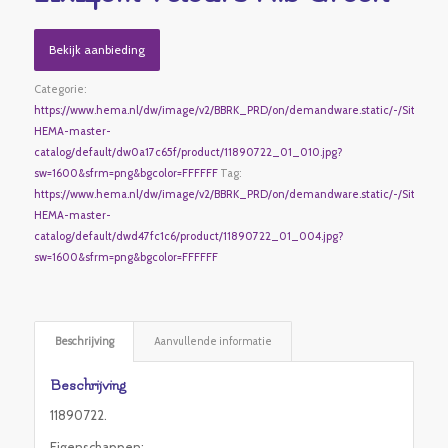
Bekijk aanbieding
Categorie:
https://www.hema.nl/dw/image/v2/BBRK_PRD/on/demandware.static/-/Sites-
HEMA-master-
catalog/default/dw0a17c65f/product/11890722_01_010.jpg?
sw=1600&sfrm=png&bgcolor=FFFFFF
Tag:
https://www.hema.nl/dw/image/v2/BBRK_PRD/on/demandware.static/-/Sites-
HEMA-master-
catalog/default/dwd47fc1c6/product/11890722_01_004.jpg?
sw=1600&sfrm=png&bgcolor=FFFFFF
Beschrijving
Aanvullende informatie
Beschrijving
11890722.
Eigenschappen: