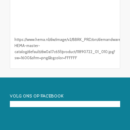
https://www.hema.nl/dw/image/v2/BBRK_PRD/on/demandware.static
HEMA-master-
catalog/default/dw0a17c65f/product/11890722_01_010.jpg?
sw=1600&sfrm=png&bgcolor=FFFFFF
VOLG ONS OP FACEBOOK