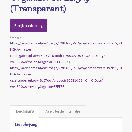
(Transparant)
Bekijk aanbieding
Categorie:
https://www.hema.nl/dw/image/v2/BBRK_PRD/on/demandware.static/-/Sites-
HEMA-master-
catalog/default/dwa81e82ba/product/80322008_02_001.jpg?
sw=1600&sfrm=png&bgcolor=FFFFFF
Tag:
https://www.hema.nl/dw/image/v2/BBRK_PRD/on/demandware.static/-/Sites-
HEMA-master-
catalog/default/dw18c67dd1/product/80322008_01_010.jpg?
sw=1600&sfrm=png&bgcolor=FFFFFF
Beschrijving
Aanvullende informatie
Beschrijving