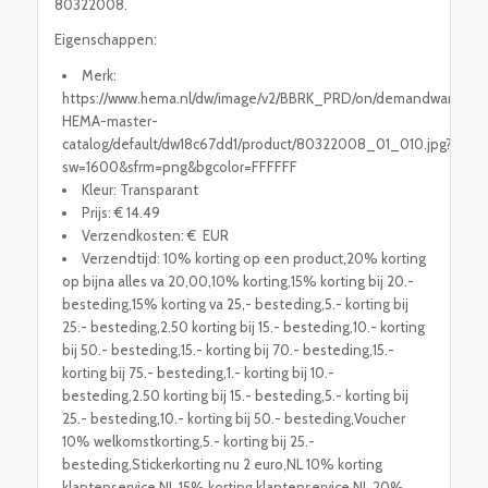
80322008.
Eigenschappen:
Merk:
https://www.hema.nl/dw/image/v2/BBRK_PRD/on/demandware.stati
HEMA-master-
catalog/default/dw18c67dd1/product/80322008_01_010.jpg?
sw=1600&sfrm=png&bgcolor=FFFFFF
Kleur: Transparant
Prijs: € 14.49
Verzendkosten: € EUR
Verzendtijd: 10% korting op een product,20% korting
op bijna alles va 20,00,10% korting,15% korting bij 20.-
besteding,15% korting va 25,- besteding,5.- korting bij
25.- besteding,2.50 korting bij 15.- besteding,10.- korting
bij 50.- besteding,15.- korting bij 70.- besteding,15.-
korting bij 75.- besteding,1.- korting bij 10.-
besteding,2.50 korting bij 15.- besteding,5.- korting bij
25.- besteding,10.- korting bij 50.- besteding,Voucher
10% welkomstkorting,5.- korting bij 25.-
besteding,Stickerkorting nu 2 euro,NL 10% korting
klantenservice,NL 15% korting klantenservice,NL 20%