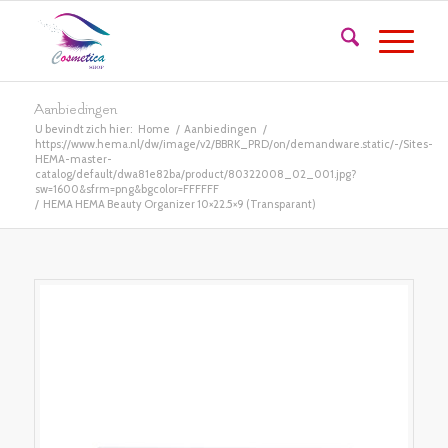
Aanbiedingen
U bevindt zich hier:
Home
/
Aanbiedingen
/
https://www.hema.nl/dw/image/v2/BBRK_PRD/on/demandware.static/-/Sites-
HEMA-master-
catalog/default/dwa81e82ba/product/80322008_02_001.jpg?
sw=1600&sfrm=png&bgcolor=FFFFFF
/
HEMA HEMA Beauty Organizer 10×22.5×9 (Transparant)