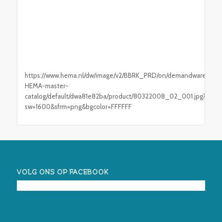
https://www.hema.nl/dw/image/v2/BBRK_PRD/on/demandware.static
HEMA-master-
catalog/default/dwa81e82ba/product/80322008_02_001.jpg?
sw=1600&sfrm=png&bgcolor=FFFFFF
VOLG ONS OP FACEBOOK