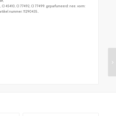
de,
850, CI 45410, CI 77492, CI 77499. geparfumeerd: nee. vorm:
artikel nummer: 11290435..
HE
0