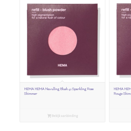
HEMA HEMA Navulling Blush 41 Sparkling Rose
HEMA HEMA 
Shimmer
Rouge Shim
Bekijk aanbieding