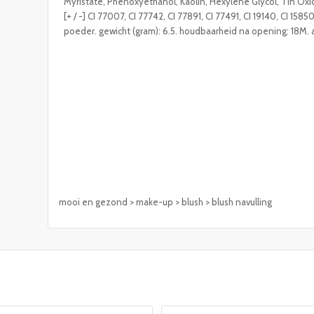
Myristate, Phenoxyethanol, Kaolin, Hexylene Glycol, Tin Oxi
[+ / -] CI 77007, CI 77742, CI 77891, CI 77491, CI 19140, CI 15
poeder. gewicht (gram): 6.5. houdbaarheid na opening: 18M. 
mooi en gezond > make-up > blush > blush navulling