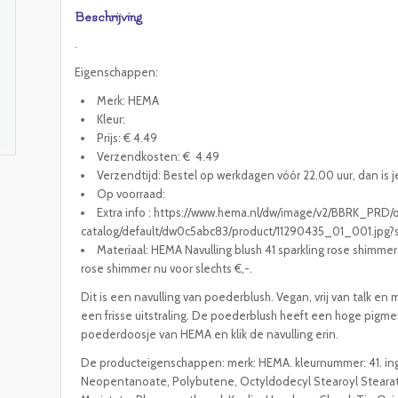
Beschrijving
.
Eigenschappen:
Merk: HEMA
Kleur:
Prijs: € 4.49
Verzendkosten: € 4.49
Verzendtijd: Bestel op werkdagen vóór 22.00 uur, dan is j
Op voorraad:
Extra info : https://www.hema.nl/dw/image/v2/BBRK_PRD
catalog/default/dw0c5abc83/product/11290435_01_001.jp
Materiaal: HEMA Navulling blush 41 sparkling rose shimmer 
rose shimmer nu voor slechts €,-.
Dit is een navulling van poederblush. Vegan, vrij van talk e
een frisse uitstraling. De poederblush heeft een hoge pigme
poederdoosje van HEMA en klik de navulling erin.
De producteigenschappen: merk: HEMA. kleurnummer: 41. ingr
Neopentanoate, Polybutene, Octyldodecyl Stearoyl Stearate,