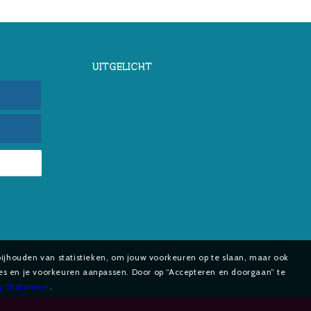
UITGELICHT
bijhouden van statistieken, om jouw voorkeuren op te slaan, maar ook
ies en je voorkeuren aanpassen. Door op “Accepteren en doorgaan” te
cy Statement
.