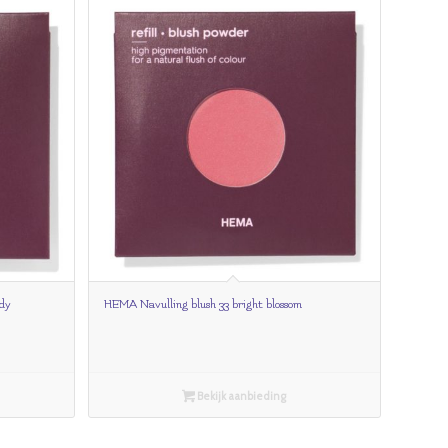
dy
HEMA Navulling blush 33 bright blossom
Bekijk aanbieding