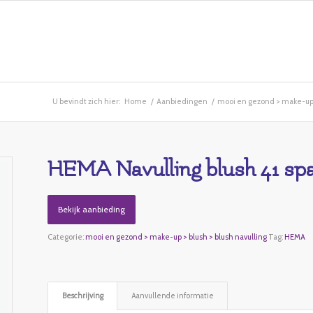
U bevindt zich hier:
Home
/
Aanbiedingen
/
mooi en gezond > make-up >
HEMA Navulling blush 41 spa
Bekijk aanbieding
Categorie:
mooi en gezond > make-up > blush > blush navulling
Tag:
HEMA
Beschrijving
Aanvullende informatie