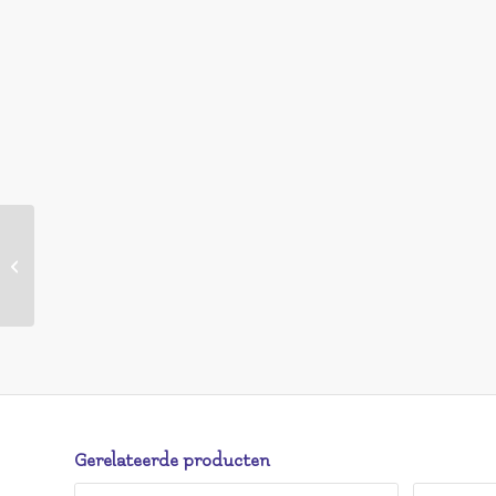
HEMA Long lasting nagellak 1031
fancy pearl (multi)
Gerelateerde producten