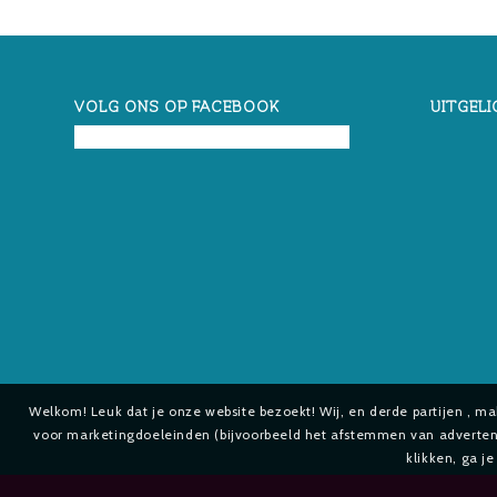
VOLG ONS OP FACEBOOK
UITGELI
Welkom! Leuk dat je onze website bezoekt! Wij, en derde partijen , m
voor marketingdoeleinden (bijvoorbeeld het afstemmen van advertenti
klikken, ga j