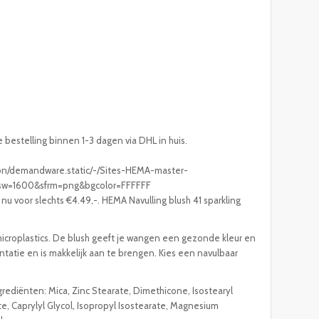
e bestelling binnen 1-3 dagen via DHL in huis.
/on/demandware.static/-/Sites-HEMA-master-
g?sw=1600&sfrm=png&bgcolor=FFFFFF
nu voor slechts €4.49,-. HEMA Navulling blush 41 sparkling
n microplastics. De blush geeft je wangen een gezonde kleur en
ntatie en is makkelijk aan te brengen. Kies een navulbaar
ediënten: Mica, Zinc Stearate, Dimethicone, Isostearyl
 Caprylyl Glycol, Isopropyl Isostearate, Magnesium