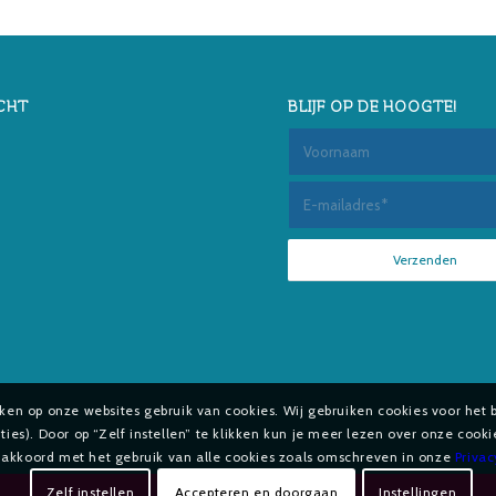
CHT
BLIJF OP DE HOOGTE!
aken op onze websites gebruik van cookies. Wij gebruiken cookies voor het 
es). Door op “Zelf instellen” te klikken kun je meer lezen over onze cook
e akkoord met het gebruik van alle cookies zoals omschreven in onze
Priva
Zelf instellen
Accepteren en doorgaan
Instellingen