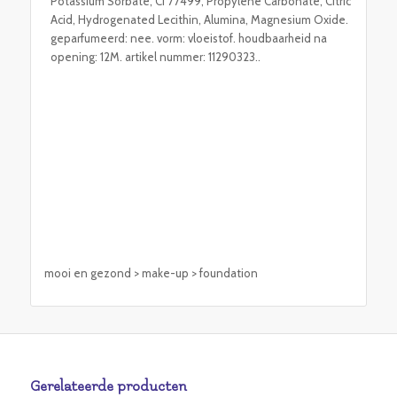
Potassium Sorbate, CI 77499, Propylene Carbonate, Citric
Acid, Hydrogenated Lecithin, Alumina, Magnesium Oxide.
geparfumeerd: nee. vorm: vloeistof. houdbaarheid na
opening: 12M. artikel nummer: 11290323..
mooi en gezond > make-up > foundation
Gerelateerde producten