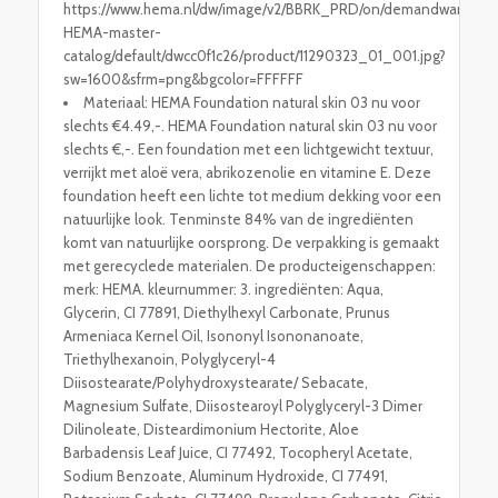
https://www.hema.nl/dw/image/v2/BBRK_PRD/on/demandware.stati
HEMA-master-
catalog/default/dwcc0f1c26/product/11290323_01_001.jpg?
sw=1600&sfrm=png&bgcolor=FFFFFF
Materiaal: HEMA Foundation natural skin 03 nu voor
slechts €4.49,-. HEMA Foundation natural skin 03 nu voor
slechts €,-. Een foundation met een lichtgewicht textuur,
verrijkt met aloë vera, abrikozenolie en vitamine E. Deze
foundation heeft een lichte tot medium dekking voor een
natuurlijke look. Tenminste 84% van de ingrediënten
komt van natuurlijke oorsprong. De verpakking is gemaakt
met gerecyclede materialen. De producteigenschappen:
merk: HEMA. kleurnummer: 3. ingrediënten: Aqua,
Glycerin, CI 77891, Diethylhexyl Carbonate, Prunus
Armeniaca Kernel Oil, Isononyl Isononanoate,
Triethylhexanoin, Polyglyceryl-4
Diisostearate/Polyhydroxystearate/ Sebacate,
Magnesium Sulfate, Diisostearoyl Polyglyceryl-3 Dimer
Dilinoleate, Disteardimonium Hectorite, Aloe
Barbadensis Leaf Juice, CI 77492, Tocopheryl Acetate,
Sodium Benzoate, Aluminum Hydroxide, CI 77491,