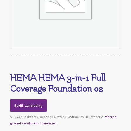
HEMA HEMA 3-in-1 Full
Coverage Foundation 02
Bekijk aanbieding
SKU:
44e6d3beafa27a7aea20a7aff7e2845f8a43a968
Categorie:
mooi en
gezond > make-up > foundation