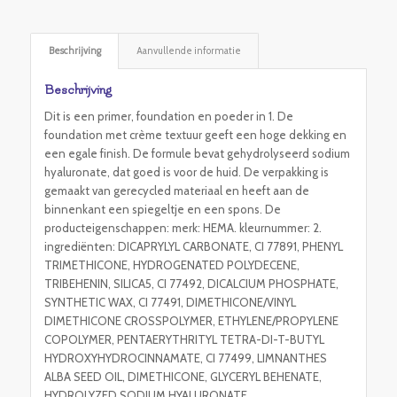
Beschrijving
Aanvullende informatie
Beschrijving
Dit is een primer, foundation en poeder in 1. De
foundation met crème textuur geeft een hoge dekking en
een egale finish. De formule bevat gehydrolyseerd sodium
hyaluronate, dat goed is voor de huid. De verpakking is
gemaakt van gerecycled materiaal en heeft aan de
binnenkant een spiegeltje en een spons. De
producteigenschappen: merk: HEMA. kleurnummer: 2.
ingrediënten: DICAPRYLYL CARBONATE, CI 77891, PHENYL
TRIMETHICONE, HYDROGENATED POLYDECENE,
TRIBEHENIN, SILICA5, CI 77492, DICALCIUM PHOSPHATE,
SYNTHETIC WAX, CI 77491, DIMETHICONE/VINYL
DIMETHICONE CROSSPOLYMER, ETHYLENE/PROPYLENE
COPOLYMER, PENTAERYTHRITYL TETRA-DI-T-BUTYL
HYDROXYHYDROCINNAMATE, CI 77499, LIMNANTHES
ALBA SEED OIL, DIMETHICONE, GLYCERYL BEHENATE,
HYDROLYZED SODIUM HYALURONATE,