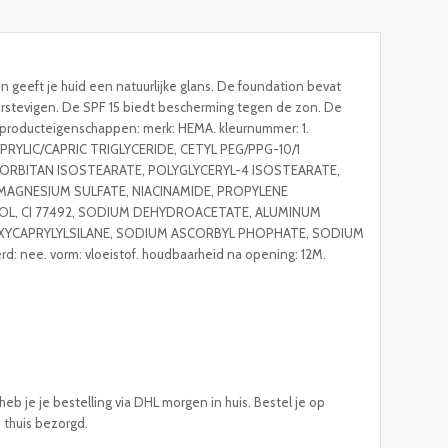
eeft je huid een natuurlijke glans. De foundation bevat
erstevigen. De SPF 15 biedt bescherming tegen de zon. De
 producteigenschappen: merk: HEMA. kleurnummer: 1.
APRYLIC/CAPRIC TRIGLYCERIDE, CETYL PEG/PPG-10/1
ORBITAN ISOSTEARATE, POLYGLYCERYL-4 ISOSTEARATE,
, MAGNESIUM SULFATE, NIACINAMIDE, PROPYLENE
OL, CI 77492, SODIUM DEHYDROACETATE, ALUMINUM
OXYCAPRYLYLSILANE, SODIUM ASCORBYL PHOPHATE, SODIUM
: nee. vorm: vloeistof. houdbaarheid na opening: 12M.
eb je je bestelling via DHL morgen in huis. Bestel je op
e thuis bezorgd.