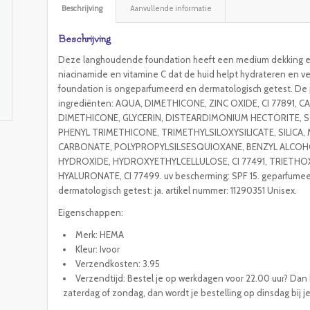
Beschrijving
Aanvullende informatie
Beschrijving
Deze langhoudende foundation heeft een medium dekking en g
niacinamide en vitamine C dat de huid helpt hydrateren en v
foundation is ongeparfumeerd en dermatologisch getest. De
ingrediënten: AQUA, DIMETHICONE, ZINC OXIDE, CI 77891, C
DIMETHICONE, GLYCERIN, DISTEARDIMONIUM HECTORITE, S
PHENYL TRIMETHICONE, TRIMETHYLSILOXYSILICATE, SILICA
CARBONATE, POLYPROPYLSILSESQUIOXANE, BENZYL ALCOH
HYDROXIDE, HYDROXYETHYLCELLULOSE, CI 77491, TRIETH
HYALURONATE, CI 77499. uv bescherming: SPF 15. geparfumeerd
dermatologisch getest: ja. artikel nummer: 11290351 Unisex.
Eigenschappen:
Merk: HEMA
Kleur: Ivoor
Verzendkosten: 3.95
Verzendtijd: Bestel je op werkdagen voor 22.00 uur? Dan h
zaterdag of zondag, dan wordt je bestelling op dinsdag bij j