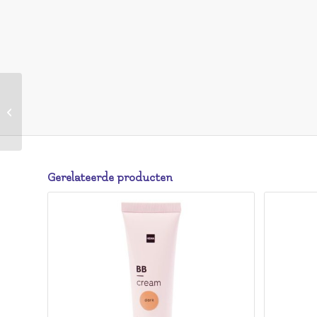
HEMA HEMA Perfect Skin Foundation
SPF15 08 Peach Neutral (lichtbruin)
Gerelateerde producten