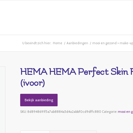
U bevindt zich hier:
Home
/
Aanbiedingen
/
mooi en gezond > make-up
HEMA HEMA Perfect Skin Fo
(ivoor)
Bekijk aanbieding
SKU:
8d8948691f5a7ab8884a5d4a2abbf0cd9dffc880
Categorie:
mooi en g